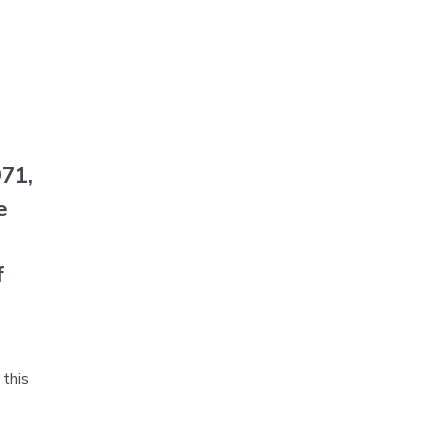
71,
e
f
this