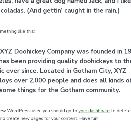
les, have a great dog named Jack, and I like
 coladas. (And gettin’ caught in the rain.)
mething like this:
XYZ Doohickey Company was founded in 19
has been providing quality doohickeys to th
ic ever since. Located in Gotham City, XYZ
oys over 2,000 people and does all kinds o
ome things for the Gotham community.
ew WordPress user, you should go to
your dashboard
to delete 
nd create new pages for your content. Have fun!