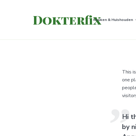
Dokterfix
Keuken & Huishouden
This i
one pl
people
visitor
Hi t
by n