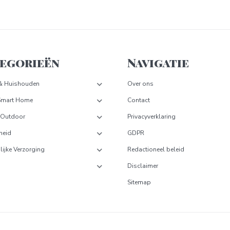
egorieën
Navigatie
& Huishouden
Over ons
Smart Home
Contact
 Outdoor
Privacyverklaring
heid
GDPR
lijke Verzorging
Redactioneel beleid
Disclaimer
Sitemap