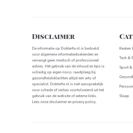
Disclaimer
Cat
De informatie op
Dokterfix.nl
is bedoeld
Keuken 
voor algemene informatiedoeleinden en
Tech & 
vervangt geen medisch of professioneel
advies. Het gebruik van de inhoud en tips is
Sport &
volledig op eigen risico; raadpleeg bij
Gezond
gezondheidsklachten altijd een arts of
specialist.
Dokterfix.nl
is niet aansprakelijk
Persoon
voor schade of verlies voortvloeiend uit het
gebruik van de website of externe links.
Slaap
Lees onze
disclaimer
en
privacy policy.