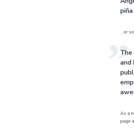
Ange
piña
…or so
The 
and 
publ
empl
awes
As a n
page a