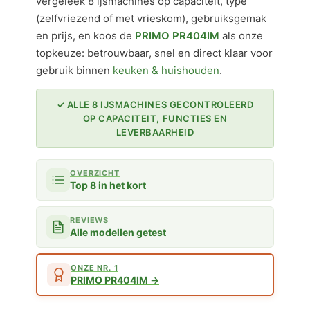
vergeleek 8 ijsmachines op capaciteit, type
(zelfvriezend of met vrieskom), gebruiksgemak
en prijs, en koos de
PRIMO PR404IM
als onze
topkeuze: betrouwbaar, snel en direct klaar voor
gebruik binnen
keuken & huishouden
.
✓ ALLE 8 IJSMACHINES GECONTROLEERD
OP CAPACITEIT, FUNCTIES EN
LEVERBAARHEID
OVERZICHT
Top 8 in het kort
REVIEWS
Alle modellen getest
ONZE NR. 1
PRIMO PR404IM