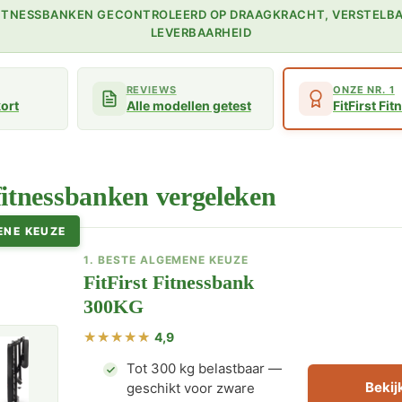
 FITNESSBANKEN GECONTROLEERD OP DRAAGKRACHT, VERSTELBA
LEVERBAARHEID
REVIEWS
ONZE NR. 1
kort
Alle modellen getest
FitFirst F
fitnessbanken vergeleken
ENE KEUZE
1. BESTE ALGEMENE KEUZE
FitFirst Fitnessbank
300KG
4,9
Tot 300 kg belastbaar —
Bekijk
geschikt voor zware