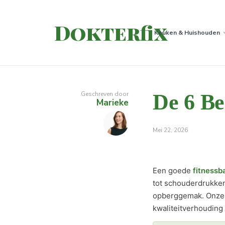
Dokterfix
Keuken & Huishouden
Geschreven door
De 6 Be
Marieke
Mei 22, 2026
Een goede
fitnessb
tot schouderdrukken
opberggemak. Onze re
kwaliteitverhouding