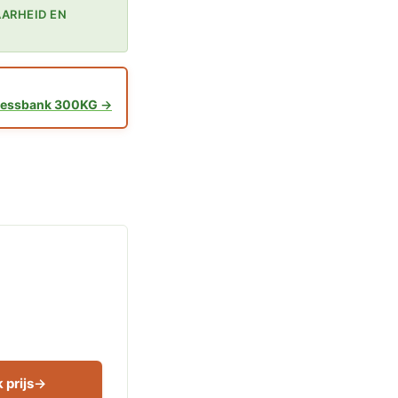
ARHEID EN
itnessbank 300KG
 prijs