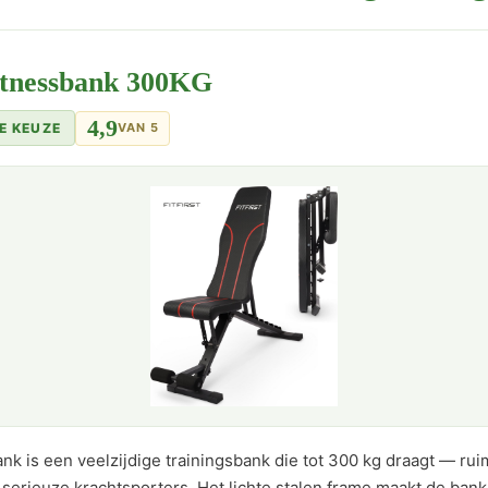
Fitnessbank 300KG
4,9
E KEUZE
VAN 5
ank is een veelzijdige trainingsbank die tot 300 kg draagt — r
serieuze krachtsporters. Het lichte stalen frame maakt de bank