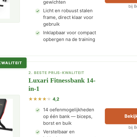
gewichten
bij 
Licht en robuust stalen
frame, direct klaar voor
gebruik
Inklapbaar voor compact
opbergen na de training
KWALITEIT
2. BESTE PRIJS-KWALITEIT
Luxari Fitnessbank 14-
in-1
4,2
14 oefenmogelijkheden
Bekijk
op één bank — biceps,
borst en buik
bij 
Verstelbaar en