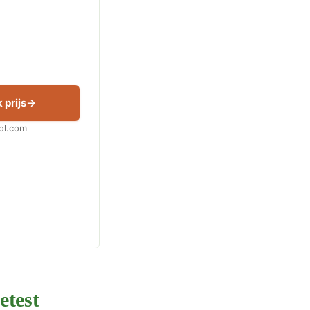
 prijs
Bol.com
etest