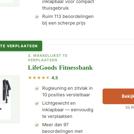
inklapbaar voor compact
thuisgebruik
Ruim 113 beoordelingen
bij een scherpe prijs
 TE VERPLAATSEN
3. MAKKELIJKST TE
VERPLAATSEN
LifeGoods Fitnessbank
4,5
Rugleuning en zitvlak in
10 posities verstelbaar
Bekijk
Lichtgewicht en
bij 
inklapbaar — eenvoudig
te verplaatsen
Meer dan 97
beoordelingen met