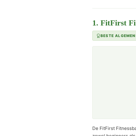
1. FitFirst 
BESTE ALGEMEN
De FitFirst Fitnessb
zowel beginners als 