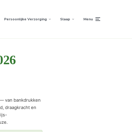
Persoonlijke Verzorging
Slaap
Menu
026
s — van bankdrukken
d, draagkracht en
ijs-
uze.