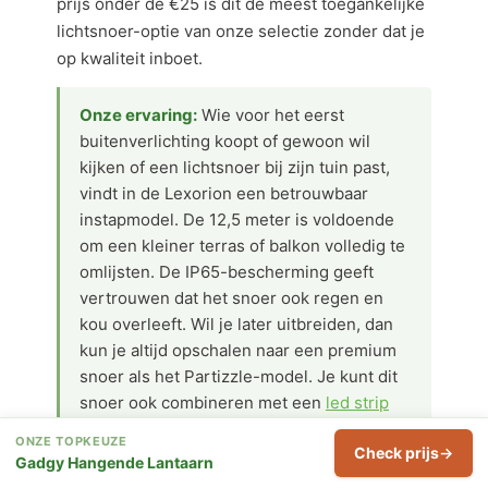
prijs onder de €25 is dit de meest toegankelijke
lichtsnoer-optie van onze selectie zonder dat je
op kwaliteit inboet.
Onze ervaring:
Wie voor het eerst
buitenverlichting koopt of gewoon wil
kijken of een lichtsnoer bij zijn tuin past,
vindt in de Lexorion een betrouwbaar
instapmodel. De 12,5 meter is voldoende
om een kleiner terras of balkon volledig te
omlijsten. De IP65-bescherming geeft
vertrouwen dat het snoer ook regen en
kou overleeft. Wil je later uitbreiden, dan
kun je altijd opschalen naar een premium
snoer als het Partizzle-model. Je kunt dit
snoer ook combineren met een
led strip
langs de rand van een terrasplank of
ONZE TOPKEUZE
Check prijs
schutting voor extra laagte-effect.
Gadgy Hangende Lantaarn