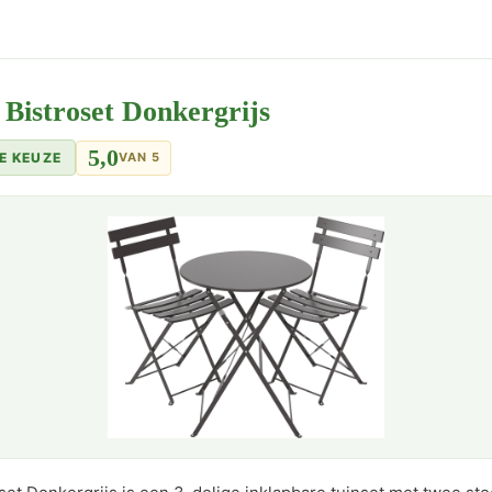
 Bistroset Donkergrijs
5,0
E KEUZE
VAN 5