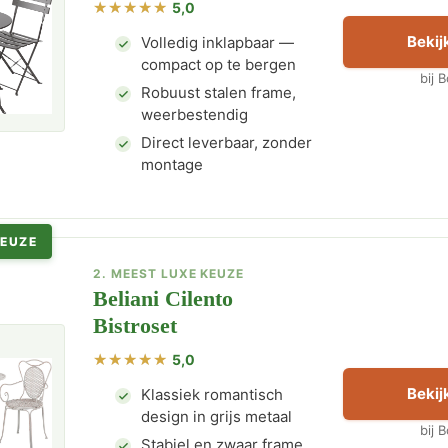
5,0
Bekijk
Volledig inklapbaar —
compact op te bergen
bij 
Robuust stalen frame,
weerbestendig
Direct leverbaar, zonder
montage
KEUZE
2. MEEST LUXE KEUZE
Beliani Cilento
Bistroset
5,0
Bekijk
Klassiek romantisch
design in grijs metaal
bij 
Stabiel en zwaar frame