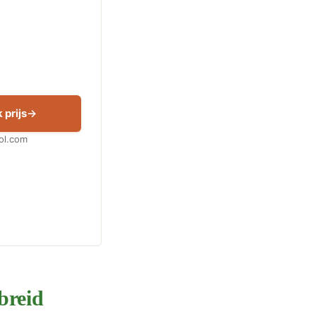
 prijs
Bol.com
breid