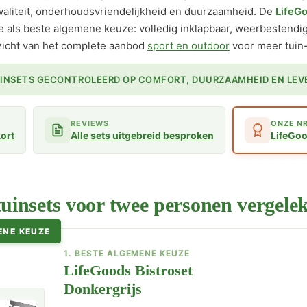
waliteit, onderhoudsvriendelijkheid en duurzaamheid. De
LifeGo
 als beste algemene keuze: volledig inklapbaar, weerbestendig 
zicht van het complete aanbod
sport en outdoor
voor meer tuin
TUINSETS GECONTROLEERD OP COMFORT, DUURZAAMHEID EN LEV
REVIEWS
ONZE NR
kort
Alle sets uitgebreid besproken
LifeGoo
tuinsets voor twee personen vergele
ENE KEUZE
1. BESTE ALGEMENE KEUZE
LifeGoods Bistroset
Donkergrijs