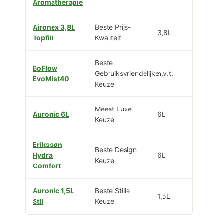
Aromatherapie
Aironex 3,8L
Beste Prijs-
3,8L
Topfill
Kwaliteit
Beste
BoFlow
Gebruiksvriendelijke
n.v.t.
EvoMist40
Keuze
Meest Luxe
Auronic 6L
6L
Keuze
Erikssøn
Beste Design
Hydra
6L
Keuze
Comfort
Auronic 1,5L
Beste Stille
1,5L
Stil
Keuze