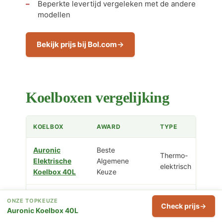
Beperkte levertijd vergeleken met de andere
modellen
Bekijk prijs bij Bol.com
Koelboxen vergelijking
KOELBOX
AWARD
TYPE
Auronic
Beste
Thermo-
Elektrische
Algemene
elektrisch
Koelbox 40L
Keuze
Aviro
ONZE TOPKEUZE
Beste Ruime
Thermo-
Check prijs
Elektrische
Auronic Koelbox 40L
Keuze
elektrisch
Koelbox 40L