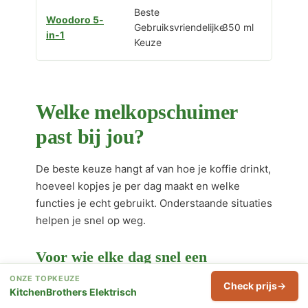
Beste
Woodoro 5-
Gebruiksvriendelijke
350 ml
in-1
Keuze
Welke melkopschuimer
past bij jou?
De beste keuze hangt af van hoe je koffie drinkt,
hoeveel kopjes je per dag maakt en welke
functies je echt gebruikt. Onderstaande situaties
helpen je snel op weg.
Voor wie elke dag snel een
cappuccino wil
ONZE TOPKEUZE
Check prijs
KitchenBrothers Elektrisch
Wil je 's ochtends zo snel mogelijk je koffie klaar