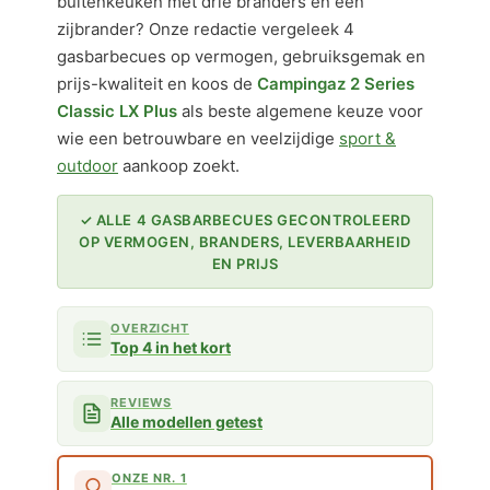
buitenkeuken met drie branders en een
zijbrander? Onze redactie vergeleek 4
gasbarbecues op vermogen, gebruiksgemak en
prijs-kwaliteit en koos de
Campingaz 2 Series
Classic LX Plus
als beste algemene keuze voor
wie een betrouwbare en veelzijdige
sport &
outdoor
aankoop zoekt.
✓ ALLE 4 GASBARBECUES GECONTROLEERD
OP VERMOGEN, BRANDERS, LEVERBAARHEID
EN PRIJS
OVERZICHT
Top 4 in het kort
REVIEWS
Alle modellen getest
ONZE NR. 1