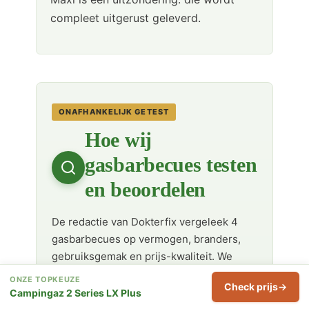
compleet uitgerust geleverd.
ONAFHANKELIJK GETEST
Hoe wij
gasbarbecues testen
en beoordelen
De redactie van Dokterfix vergeleek 4
gasbarbecues op vermogen, branders,
gebruiksgemak en prijs-kwaliteit. We
beoordelen elk model onafhankelijk —
ONZE TOPKEUZE
Check prijs
fabrikanten betalen niet voor een plek in
Campingaz 2 Series LX Plus
dit overzicht of voor een hogere notering.