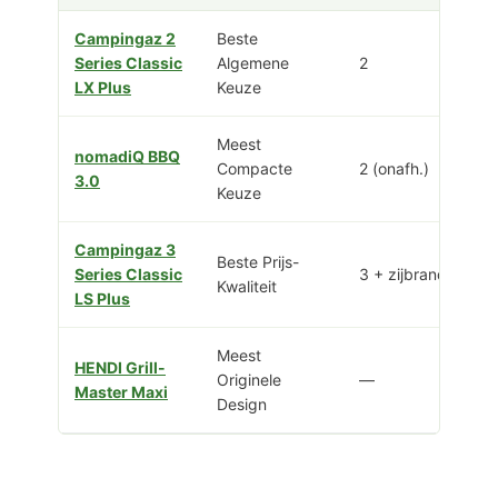
Campingaz 2
Beste
Series Classic
Algemene
2
LX Plus
Keuze
Meest
nomadiQ BBQ
Compacte
2 (onafh.)
3.0
Keuze
Campingaz 3
Beste Prijs-
Series Classic
3 + zijbrander
Kwaliteit
LS Plus
Meest
HENDI Grill-
Originele
—
Master Maxi
Design