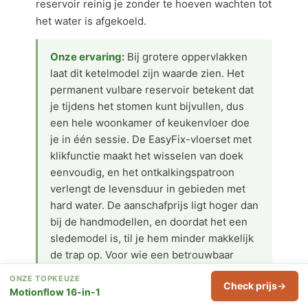
reservoir reinig je zonder te hoeven wachten tot
het water is afgekoeld.
Onze ervaring:
Bij grotere oppervlakken
laat dit ketelmodel zijn waarde zien. Het
permanent vulbare reservoir betekent dat
je tijdens het stomen kunt bijvullen, dus
een hele woonkamer of keukenvloer doe
je in één sessie. De EasyFix-vloerset met
klikfunctie maakt het wisselen van doek
eenvoudig, en het ontkalkingspatroon
verlengt de levensduur in gebieden met
hard water. De aanschafprijs ligt hoger dan
bij de handmodellen, en doordat het een
sledemodel is, til je hem minder makkelijk
de trap op. Voor wie een betrouwbaar
merk en een groot bereik zoekt, is dit de
ONZE TOPKEUZE
Check prijs
gedegen keuze.
Motionflow 16-in-1