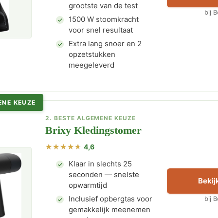
grootste van de test
bij 
1500 W stoomkracht
voor snel resultaat
Extra lang snoer en 2
opzetstukken
meegeleverd
ENE KEUZE
2. BESTE ALGEMENE KEUZE
Brixy Kledingstomer
4,6
Klaar in slechts 25
seconden — snelste
Bekijk
opwarmtijd
Inclusief opbergtas voor
bij 
gemakkelijk meenemen