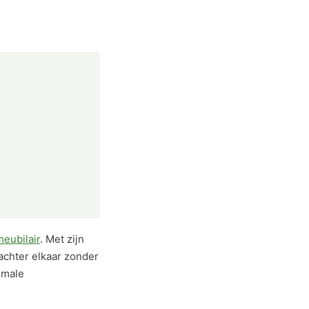
eubilair
. Met zijn
achter elkaar zonder
imale