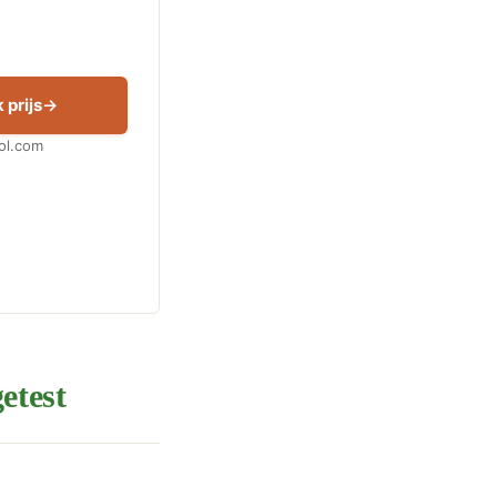
 prijs
Bol.com
etest