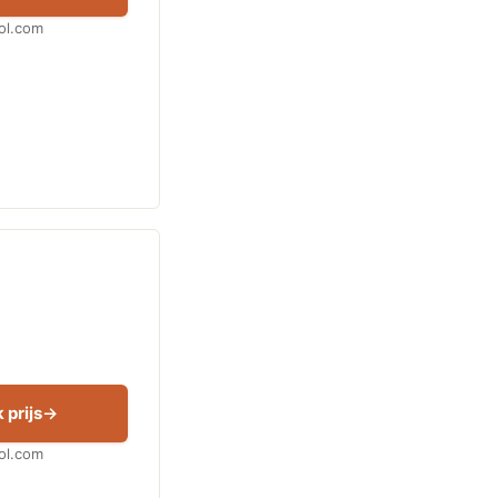
Bol.com
 prijs
Bol.com