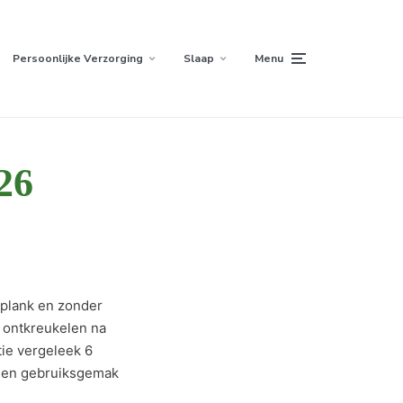
Persoonlijke Verzorging
Slaap
Menu
26
kplank en zonder
t ontkreukelen na
tie vergeleek 6
e en gebruiksgemak