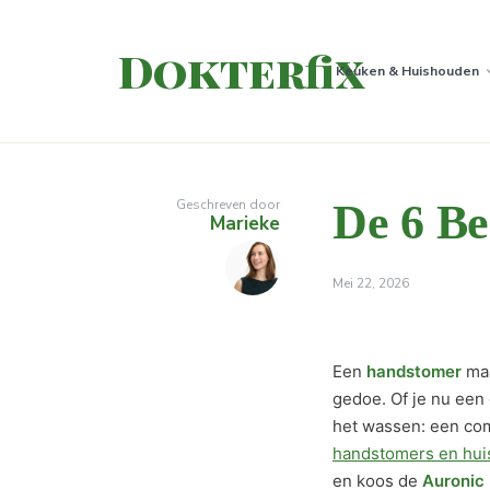
Dokterfix
Keuken & Huishouden
Geschreven door
De 6 Be
Marieke
Mei 22, 2026
Een
handstomer
maa
gedoe. Of je nu een
het wassen: een com
handstomers en hui
en koos de
Auronic