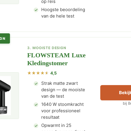
op reis
Hoogste beoordeling
van de hele test
IGN
3. MOOISTE DESIGN
FLOWSTEAM Luxe
Kledingstomer
4,5
Strak matte zwart
design — de mooiste
Bekijk
van de test
bij 
1640 W stoomkracht
voor professioneel
resultaat
Opwarmt in 25