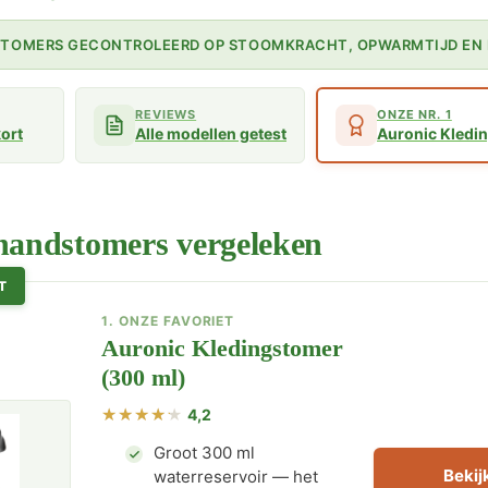
DSTOMERS GECONTROLEERD OP STOOMKRACHT, OPWARMTIJD EN 
REVIEWS
ONZE NR. 1
kort
Alle modellen getest
Auronic Kledi
 handstomers vergeleken
T
1. ONZE FAVORIET
Auronic Kledingstomer
(300 ml)
4,2
Groot 300 ml
Bekijk
waterreservoir — het