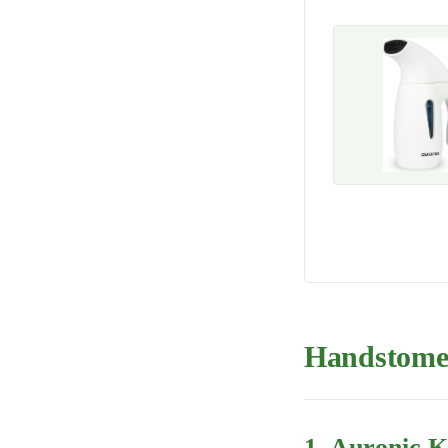
Handstomer 
1. Auronic K