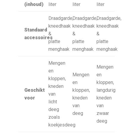
(inhoud)
liter
liter
liter
Draadgarde,
Draadgarde,
Draadgarde,
kneedhaak
kneedhaak
kneedhaak
Standaard
&
&
&
accessoires
platte
platte
platte
menghaak
menghaak
menghaak
Mengen
Mengen
en
Mengen
en
kloppen,
en
kloppen,
kneden
Geschikt
kloppen,
langdurig
van
voor
kneden
kneden
licht
van
van
deeg
deeg
zwaar
zoals
deeg
koekjesdeeg