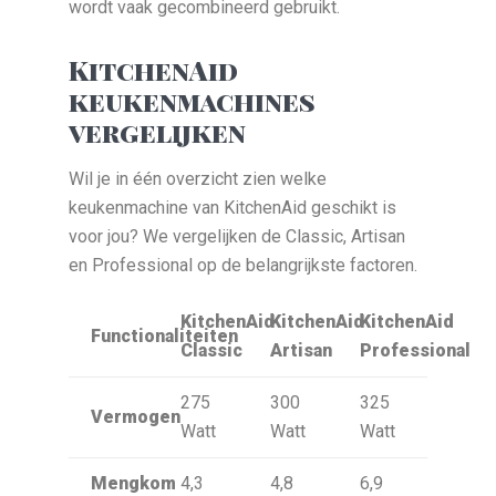
wordt vaak gecombineerd gebruikt.
KitchenAid
keukenmachines
vergelijken
Wil je in één overzicht zien welke
keukenmachine van KitchenAid geschikt is
voor jou? We vergelijken de Classic, Artisan
en Professional op de belangrijkste factoren.
KitchenAid
KitchenAid
KitchenAid
Functionaliteiten
Classic
Artisan
Professional
275
300
325
Vermogen
Watt
Watt
Watt
Mengkom
4,3
4,8
6,9