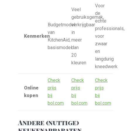
Voor
Veel
de
gebruiksgemak,
echte
Budgetmodel
verkrijgbaar
professionals,
van
in
Kenmerken
voor
KitchenAid,
meer
zwaar
basismodel
dan
en
20
langdurig
kleuren
kneedwerk
Check
Check
Check
Online
prijs
prijs
prijs
kopen
bij
bij
bij
bol.com
bol.com
bol.com
Andere (nuttige)
keukenapparaten