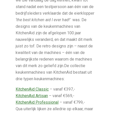
we die vandaag de dag kennen, kwam tot
stand nadat een testpersoon aan één van de
bedrijfsleiders verklaarde dat de eierklopper
‘the best kitchen aid I ever had!’
was. De
designs van de keukenmachines van
KitchenAid zijn de afgelopen 100 jaar
nauwelijks veranderd, en dat maakt dit merk
juist zo tof. De retro designs zijn – naast de
kwaliteit van de machines – één van de
belangrijkste redenen waarom de machines
van dit merk zo geliefd zijn.De collectie
keukenmachines van KitchenAid bestaat uit
drie typen keukenmachines:
KitchenAid Classic
– vanaf €397,-
KitchenAid Artisan
– vanaf €569,-
KitchenAid Professional
– vanaf €799,-
Qua uiterlijk lijken ze alledrie op elkaar, maar