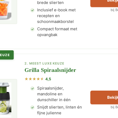
Bekijk
brede slierten
Inclusief e-book met
bij 
recepten en
schoonmaakborstel
Compact formaat met
opvangbak
KEUZE
2. MEEST LUXE KEUZE
Grilla Spiraalsnijder
4,5
Spiraalsnijder,
mandoline en
Bekijk
dunschiller in één
Snijdt slierten, linten én
bij 
fijne julienne