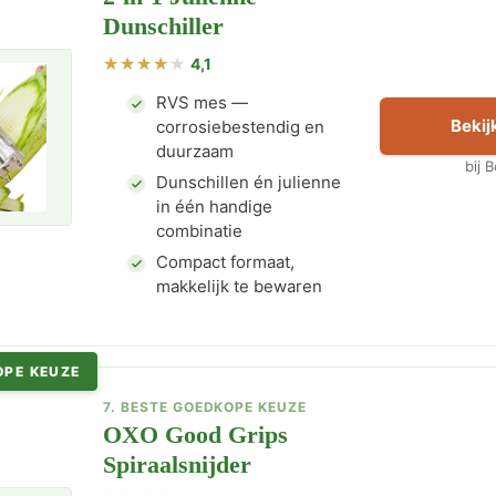
Dunschiller
4,1
RVS mes —
Bekijk
corrosiebestendig en
duurzaam
bij 
Dunschillen én julienne
in één handige
combinatie
Compact formaat,
makkelijk te bewaren
OPE KEUZE
7. BESTE GOEDKOPE KEUZE
OXO Good Grips
Spiraalsnijder