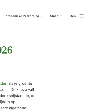
Persoonlijke Verzorging
Slaap
Menu
026
uden
als je groente
lades. De keuze valt
dere snijstanden, of
ijders op
beste algemene