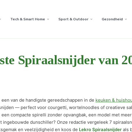
Tech & Smart Home
Sport & Outdoor
Gezondheid
ste Spiraalsnijder van 2
s een van de handigste gereedschappen in de
keuken & huisho
t snijden — perfect voor courgetti, wortelnoodles of creatieve sa
 je een compacte spirelli zonder opvangbak, een model met meer
et ingebouwde dunschiller? Onze redactie vergeleek 7 spiraalsn
uiksgemak en veelzijdigheid en koos de
Lekro Spiraalsnijder
als 