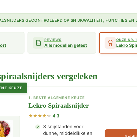
AALSNIJDERS GECONTROLEERD OP SNIJKWALITEIT, FUNCTIES EN
REVIEWS
ONZE NR. 
kort
Alle modellen getest
Lekro Spi
spiraalsnijders vergeleken
ENE KEUZE
1. BESTE ALGEMENE KEUZE
Lekro Spiraalsnijder
4,3
3 snijstanden voor
dunne, middeldikke en