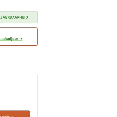
 LEVERBAARHEID
1
raalsnijder