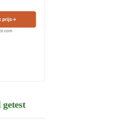
 prijs
Bol.com
 getest