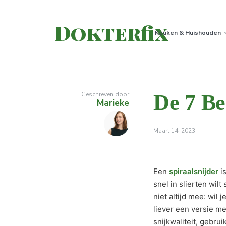
Dokterfix
Keuken & Huishouden
Geschreven door
De 7 Be
Marieke
Maart 14, 2023
Een
spiraalsnijder
i
snel in slierten wil
niet altijd mee: wil
liever een versie m
snijkwaliteit, gebr