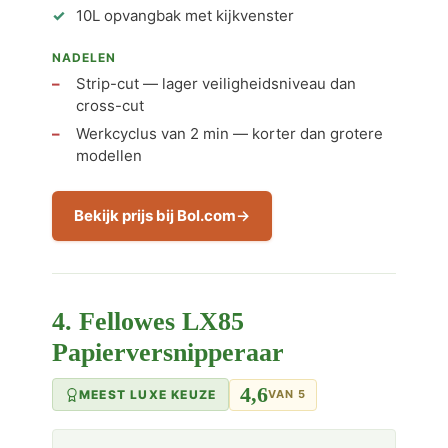
10L opvangbak met kijkvenster
NADELEN
Strip-cut — lager veiligheidsniveau dan
cross-cut
Werkcyclus van 2 min — korter dan grotere
modellen
Bekijk prijs bij Bol.com
4. Fellowes LX85
Papierversnipperaar
4,6
MEEST LUXE KEUZE
VAN 5