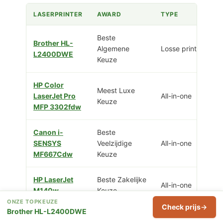
LASERPRINTER
AWARD
TYPE
Beste
Brother HL-
Algemene
Losse printer
L2400DWE
Keuze
HP Color
Meest Luxe
LaserJet Pro
All-in-one
Keuze
MFP 3302fdw
Canon i-
Beste
SENSYS
Veelzijdige
All-in-one
MF667Cdw
Keuze
HP LaserJet
Beste Zakelijke
All-in-one
M140w
Keuze
ONZE TOPKEUZE
Check prijs
Brother HL-L2400DWE
Kyocera
Meest