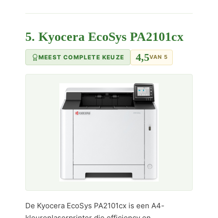
5. Kyocera EcoSys PA2101cx
4,5
MEEST COMPLETE KEUZE
VAN 5
De Kyocera EcoSys PA2101cx is een A4-
kleurenlaserprinter die efficiency en