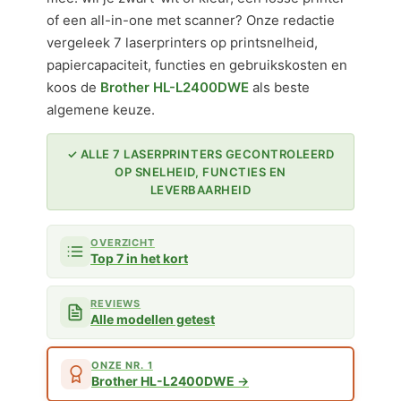
of een all-in-one met scanner? Onze redactie
vergeleek 7 laserprinters op printsnelheid,
papiercapaciteit, functies en gebruikskosten en
koos de
Brother HL-L2400DWE
als beste
algemene keuze.
✓ ALLE 7 LASERPRINTERS GECONTROLEERD
OP SNELHEID, FUNCTIES EN
LEVERBAARHEID
OVERZICHT
Top 7 in het kort
REVIEWS
Alle modellen getest
ONZE NR. 1
Brother HL-L2400DWE