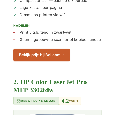
Compact en stil — past op elk bureau
Lage kosten per pagina
Draadloos printen via wifi
NADELEN
Print uitsluitend in zwart-wit
Geen ingebouwde scanner of kopieerfunctie
Bekijk prijs bij Bol.com
2. HP Color LaserJet Pro
MFP 3302fdw
4,2
MEEST LUXE KEUZE
VAN 5