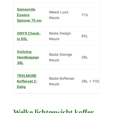
Samsonite
Meest Luxe
Essens
111L
Keuze
Spinner 75 cm
ONYX Check-
Beste Design
65L
in 65L
Keuze
Goliving
Beste Stevige
Handbagage
38L
Keuze
38L
TRVLMORE
Beste Kofferset
Kofferset 2-
38L + 110L
Keuze
Delig
Welke lichtgewicht koffer