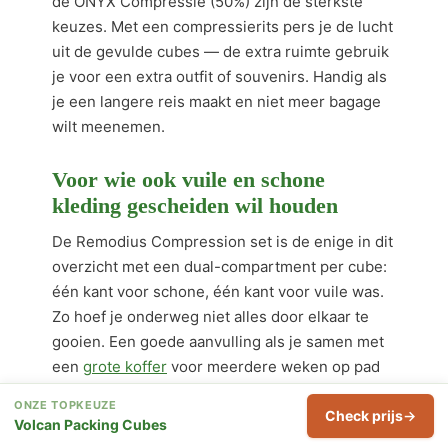
de ONYX Compressie (50%) zijn de sterkste
keuzes. Met een compressierits pers je de lucht
uit de gevulde cubes — de extra ruimte gebruik
je voor een extra outfit of souvenirs. Handig als
je een langere reis maakt en niet meer bagage
wilt meenemen.
Voor wie ook vuile en schone
kleding gescheiden wil houden
De Remodius Compression set is de enige in dit
overzicht met een dual-compartment per cube:
één kant voor schone, één kant voor vuile was.
Zo hoef je onderweg niet alles door elkaar te
gooien. Een goede aanvulling als je samen met
een
grote koffer
voor meerdere weken op pad
gaat.
ONZE TOPKEUZE
Check prijs
Volcan Packing Cubes
Voor wie alles in één set wil hebben