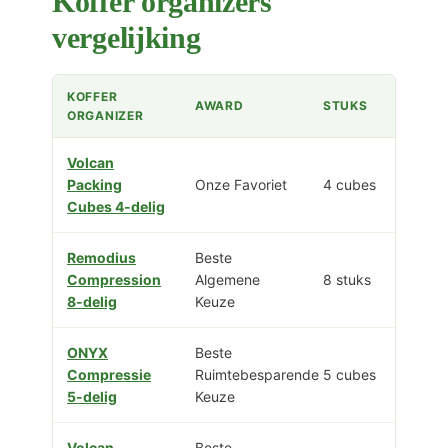
Koffer organizers
vergelijking
KOFFER
AWARD
STUKS
ORGANIZER
Volcan
Packing
Onze Favoriet
4 cubes
Cubes 4-delig
Remodius
Beste
Compression
Algemene
8 stuks
8-delig
Keuze
ONYX
Beste
Compressie
Ruimtebesparende
5 cubes
5-delig
Keuze
Volcan
Beste