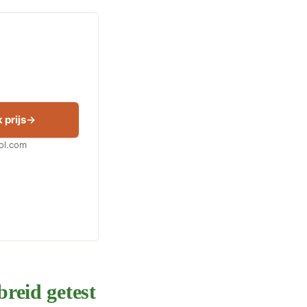
 prijs
Bol.com
breid getest