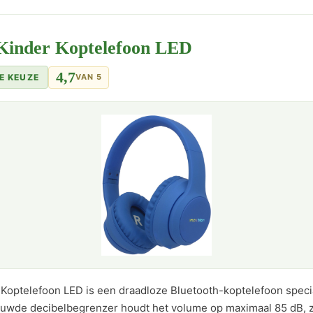
 Kinder Koptelefoon LED
4,7
E KEUZE
VAN 5
Koptelefoon LED is een draadloze Bluetooth-koptelefoon spec
uwde decibelbegrenzer houdt het volume op maximaal 85 dB, z