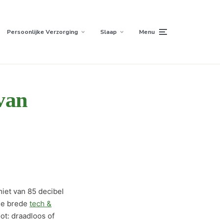
Persoonlijke Verzorging
Slaap
Menu
van
iet van 85 decibel
 de brede
tech &
ot: draadloos of