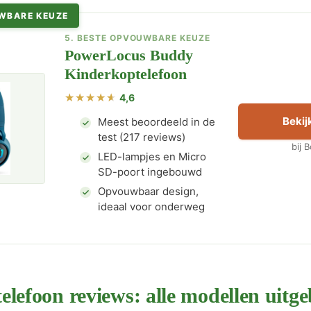
WBARE KEUZE
5. BESTE OPVOUWBARE KEUZE
PowerLocus Buddy
Kinderkoptelefoon
4,6
Bekijk
Meest beoordeeld in de
test (217 reviews)
bij 
LED-lampjes en Micro
SD-poort ingebouwd
Opvouwbaar design,
ideaal voor onderweg
lefoon reviews: alle modellen uitge