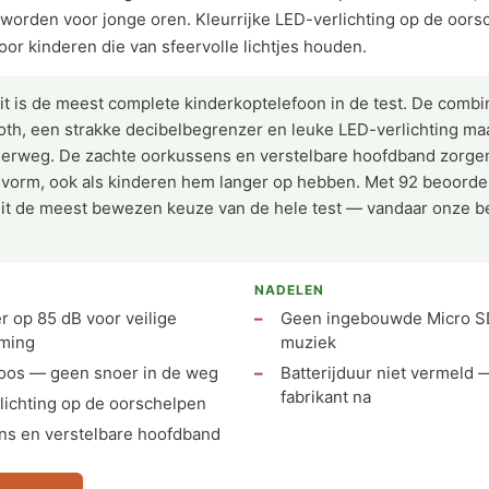
n worden voor jonge oren. Kleurrijke LED-verlichting op de oo
voor kinderen die van sfeervolle lichtjes houden.
t is de meest complete kinderkoptelefoon in de test. De combi
oth, een strakke decibelbegrenzer en leuke LED-verlichting ma
derweg. De zachte oorkussens en verstelbare hoofdband zorge
vorm, ook als kinderen hem langer op hebben. Met 92 beoorde
 dit de meest bewezen keuze van de hele test — vandaar onze 
NADELEN
 op 85 dB voor veilige
Geen ingebouwde Micro SD
ming
muziek
loos — geen snoer in de weg
Batterijduur niet vermeld —
fabrikant na
lichting op de oorschelpen
ns en verstelbare hoofdband