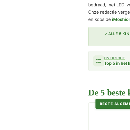
bedraad, met LED-ver
Onze redactie verge
en koos de
iMoshio
✓ ALLE 5 K
OVERZICHT
Top 5 in het 
De 5 beste 
BESTE ALGEM