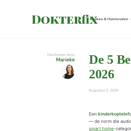
Dokterfix
Keuken & Huishouden
Geschreven door
De 5 Be
Marieke
2026
Augustus 5, 2026
Een
kinderkoptelef
— de norm die audic
smart home
-categor