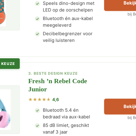
Bekijk
Speels dino-design met
LED op de oorschelpen
bij 
Bluetooth én aux-kabel
meegeleverd
Decibelbegrenzer voor
veilig luisteren
 KEUZE
3. BESTE DESIGN KEUZE
Fresh ’n Rebel Code
Junior
4,6
Bekijk
Bluetooth 5.4 én
bedraad via aux-kabel
bij 
85 dB limiet, geschikt
vanaf 3 jaar