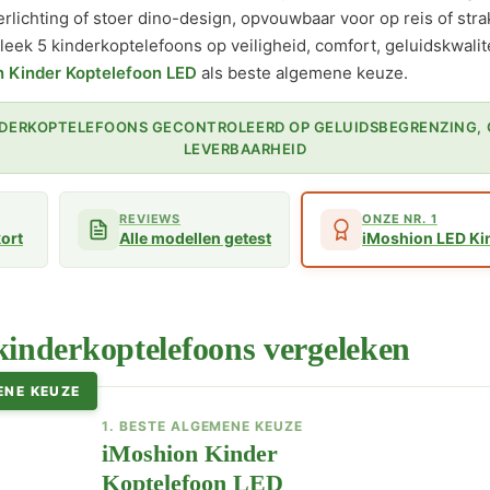
lichting of stoer dino-design, opvouwbaar voor op reis of stra
leek 5 kinderkoptelefoons op veiligheid, comfort, geluidskwali
n Kinder Koptelefoon LED
als beste algemene keuze.
INDERKOPTELEFOONS GECONTROLEERD OP GELUIDSBEGRENZING,
LEVERBAARHEID
REVIEWS
ONZE NR. 1
kort
Alle modellen getest
iMoshion LED Ki
kinderkoptelefoons vergeleken
ENE KEUZE
1. BESTE ALGEMENE KEUZE
iMoshion Kinder
Koptelefoon LED