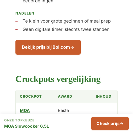
beoordelingen
NADELEN
Te klein voor grote gezinnen of meal prep
Geen digitale timer, slechts twee standen
Bekijk prijs bij Bol.com
Crockpots vergelijking
CROCKPOT
AWARD
INHOUD
MOA
Beste
Slowcooker
Algemene
6,5 liter
ONZE TOPKEUZE
6,5L
Keuze
Check prijs
MOA Slowcooker 6,5L