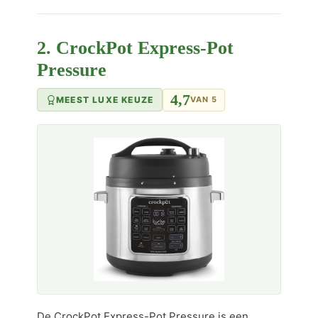
2. CrockPot Express-Pot
Pressure
4,7
MEEST LUXE KEUZE
VAN 5
De CrockPot Express-Pot Pressure is een