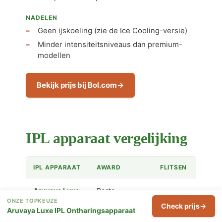
NADELEN
Geen ijskoeling (zie de Ice Cooling-versie)
Minder intensiteitsniveaus dan premium-
modellen
Bekijk prijs bij Bol.com
IPL apparaat vergelijking
IPL APPARAAT
AWARD
FLITSEN
Aruvaya Luxe
Beste
ONZE TOPKEUZE
IPL
Algemene
999.999
Check prijs
Aruvaya Luxe IPL Ontharingsapparaat
Ontharingsapparaat
Keuze