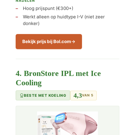
NADELEN
Hoog prijspunt (€300+)
Werkt alleen op huidtype I-V (niet zeer
donker)
Bekijk prijs bij Bol.com
4. BronStore IPL met Ice
Cooling
4,3
BESTE MET KOELING
VAN 5