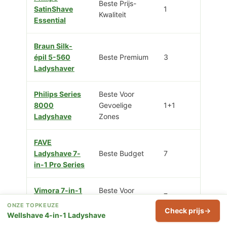
Beste Prijs-
SatinShave
1
Kwaliteit
Essential
Braun Silk-
épil 5-560
Beste Premium
3
Ladyshaver
Philips Series
Beste Voor
8000
Gevoelige
1+1
Ladyshave
Zones
FAVE
Ladyshave 7-
Beste Budget
7
in-1 Pro Series
Vimora 7-in-1
Beste Voor
7
Ladyshave
Gezichtshaar
ONZE TOPKEUZE
Check prijs
Wellshave 4-in-1 Ladyshave