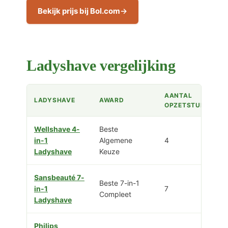
Bekijk prijs bij Bol.com
Ladyshave vergelijking
AANTAL
LADYSHAVE
AWARD
OPZETSTUKKEN
Wellshave 4-
Beste
in-1
Algemene
4
Ladyshave
Keuze
Sansbeauté 7-
Beste 7-in-1
in-1
7
Compleet
Ladyshave
Philips