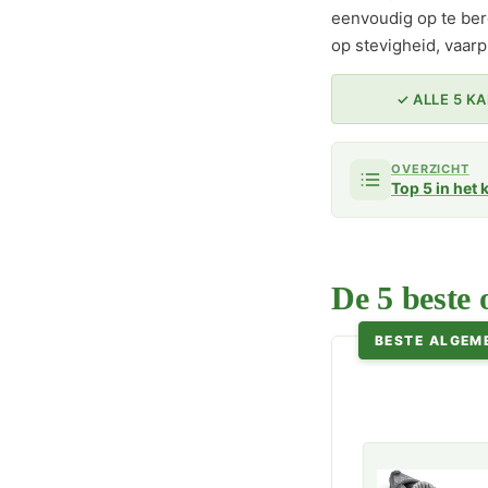
eenvoudig op te ber
op stevigheid, vaar
✓ ALLE 5 K
OVERZICHT
Top 5 in het 
De 5 beste 
BESTE ALGEM