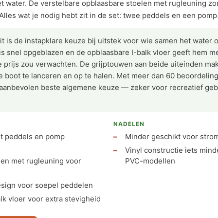
het water. De verstelbare opblaasbare stoelen met rugleuning z
Alles wat je nodig hebt zit in de set: twee peddels en een pomp
t is de instapklare keuze bij uitstek voor wie samen het water 
s snel opgeblazen en de opblaasbare I-balk vloer geeft hem mee
de prijs zou verwachten. De grijptouwen aan beide uiteinden ma
e boot te lanceren en op te halen. Met meer dan 60 beoordeli
e aanbevolen beste algemene keuze — zeker voor recreatief gebr
NADELEN
t peddels en pomp
Minder geschikt voor stro
Vinyl constructie iets min
len met rugleuning voor
PVC-modellen
esign voor soepel peddelen
lk vloer voor extra stevigheid