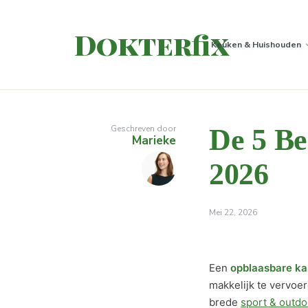
Dokterfix
Keuken & Huishouden
Geschreven door
De 5 Be
Marieke
2026
Mei 22, 2026
Een
opblaasbare k
makkelijk te vervoer
brede
sport & outdo