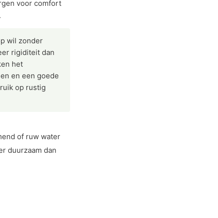
orgen voor comfort
.
op wil zonder
r rigiditeit dan
ken het
ngen en een goede
uik op rustig
mend of ruw water
der duurzaam dan