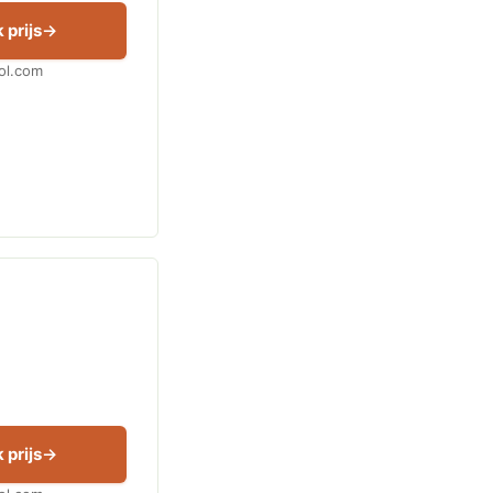
 prijs
Bol.com
 prijs