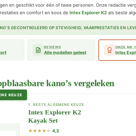
gen en geschikt voor één of twee personen. Onze redactie ver
prestaties en comfort en koos de
Intex Explorer K2
als beste al
ANO’S GECONTROLEERD OP STEVIGHEID, VAARPRESTATIES EN LE
REVIEWS
ONZE NR. 
kort
Alle modellen getest
Intex Exp
opblaasbare kano’s vergeleken
ENE KEUZE
1. BESTE ALGEMENE KEUZE
Intex Explorer K2
Kayak Set
4,3