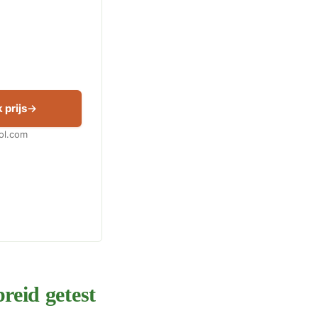
 prijs
Bol.com
reid getest