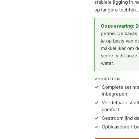
stabiele ligging in 
op langere tochten. 
Onze ervaring:
Di
gedoe. De kayak i
je op basis van 
makkelijker om d
score is dit onz
water.
VOORDELEN
Complete set me
inbegrepen
Verstelbare stoe
comfort
Gestroomlijnd d
Opblaasbare I-ba