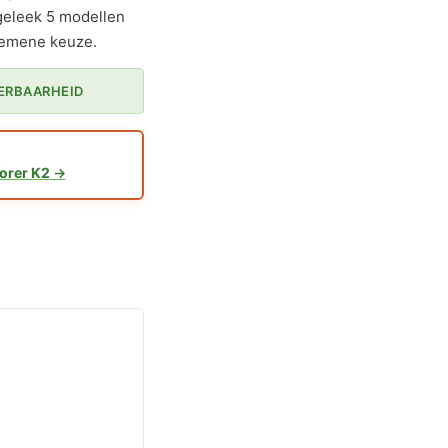
geleek 5 modellen
gemene keuze.
VERBAARHEID
1
lorer K2