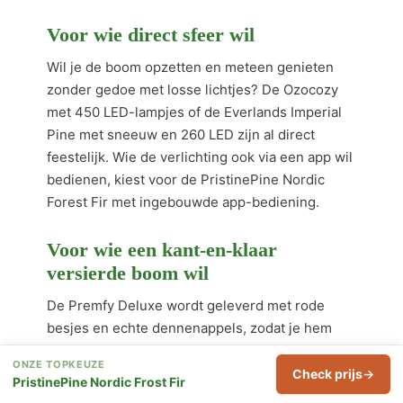
Voor wie direct sfeer wil
Wil je de boom opzetten en meteen genieten
zonder gedoe met losse lichtjes? De Ozocozy
met 450 LED-lampjes of de Everlands Imperial
Pine met sneeuw en 260 LED zijn al direct
feestelijk. Wie de verlichting ook via een app wil
bedienen, kiest voor de PristinePine Nordic
Forest Fir met ingebouwde app-bediening.
Voor wie een kant-en-klaar
versierde boom wil
De Premfy Deluxe wordt geleverd met rode
besjes en echte dennenappels, zodat je hem
gewoon neerzet en geniet. Ideaal voor wie
ONZE TOPKEUZE
weinig tijd heeft in de drukke decembermaand.
Check prijs
PristinePine Nordic Frost Fir
De 5 jaar garantie maakt dit een investering die