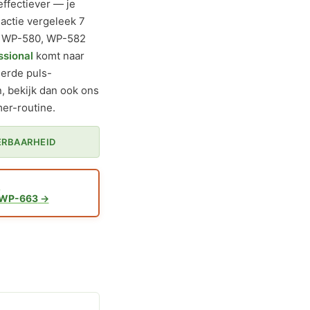
effectiever — je
dactie vergeleek 7
e WP-580, WP-582
ssional
komt naar
eerde puls-
n, bekijk dan ook ons
r-routine.
ERBAARHEID
1
 WP-663