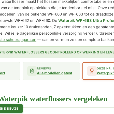
k
waterflosser maakt het flossen makkelijker, comfortabeler en 
 van de tandplak op plekken die je tandenborstel mist. Onze re
-modellen, van de bekende WP-660 en WP-663 tot de draadloz
nieuwste WF-662 en WF-660. De
Waterpik WP-663 Ultra Profe
emene keuze: 10 drukstanden, 7 opzetstukken en een gepatent
. Wil je je dagelijkse persoonlijke verzorging verder uitbreide
ste scheerapparaten
— samen vormen ze een complete badkame
WATERPIK WATERFLOSSERS GECONTROLEERD OP WERKING EN LEV
REVIEWS
ONZE NR. 
kort
Alle modellen getest
Waterpik
Waterpik waterflossers vergeleken
ENE KEUZE