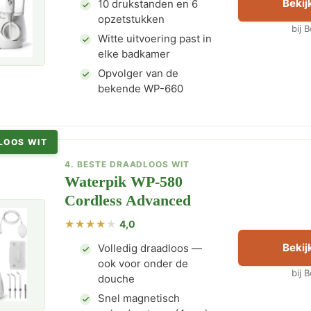
Bekijk
10 drukstanden en 6
opzetstukken
bij 
Witte uitvoering past in
elke badkamer
Opvolger van de
bekende WP-660
LOOS WIT
4. BESTE DRAADLOOS WIT
Waterpik WP-580
Cordless Advanced
4,0
Bekijk
Volledig draadloos —
ook voor onder de
bij 
douche
Snel magnetisch