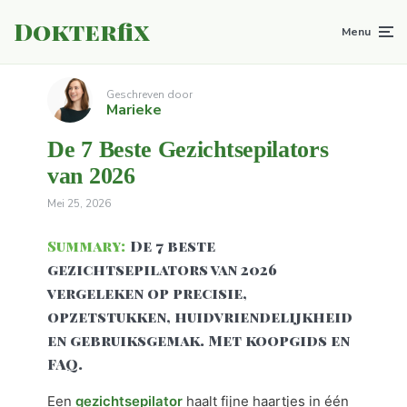
Dokterfix
Menu
Geschreven door
Marieke
De 7 Beste Gezichtsepilators
van 2026
Mei 25, 2026
Summary:
De 7 beste
gezichtsepilators van 2026
vergeleken op precisie,
opzetstukken, huidvriendelijkheid
en gebruiksgemak. Met koopgids en
FAQ.
Een
gezichtsepilator
haalt fijne haartjes in één