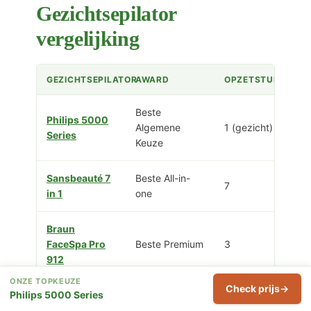
Gezichtsepilator
vergelijking
GEZICHTSEPILATOR
AWARD
OPZETSTUKKEN
Beste
Philips 5000
Algemene
1 (gezicht)
Series
Keuze
Sansbeauté 7
Beste All-in-
7
in 1
one
Braun
FaceSpa Pro
Beste Premium
3
912
ONZE TOPKEUZE
Check prijs
Philips 5000 Series
Beeperfect 7
Beste
7
in 1 Epilator
Veelzijdig